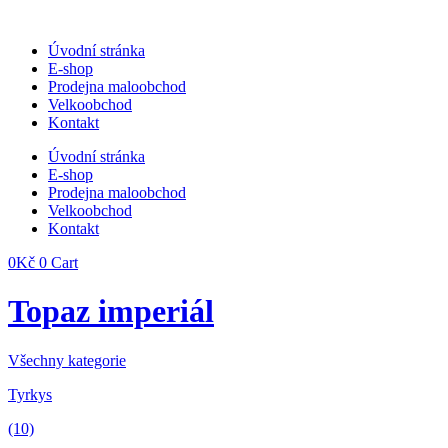
Přejít
k
Úvodní stránka
obsahu
E-shop
Prodejna maloobchod
Velkoobchod
Kontakt
Úvodní stránka
E-shop
Prodejna maloobchod
Velkoobchod
Kontakt
0
Kč
0
Cart
Topaz imperiál
Všechny kategorie
Tyrkys
(10)