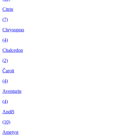
Citrin
(7)
Chrysopras
(4)
Chalcedon
(2)
Čaroit
(4)
Aventurin
(4)
Anděl
(10)
Ametyst