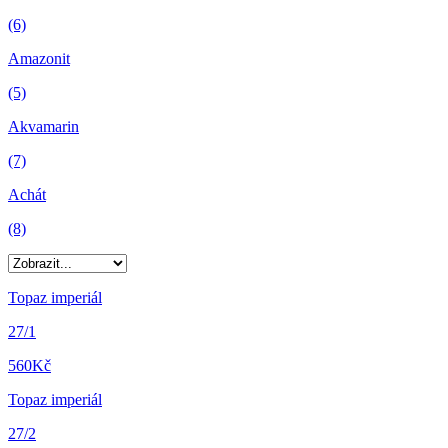
(6)
Amazonit
(5)
Akvamarin
(7)
Achát
(8)
Topaz imperiál
27/1
560
Kč
Topaz imperiál
27/2