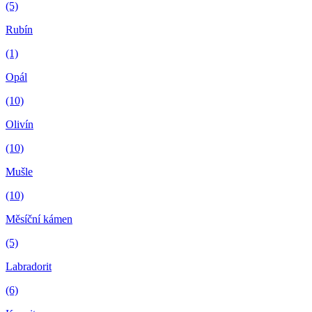
(5)
Rubín
(1)
Opál
(10)
Olivín
(10)
Mušle
(10)
Měsíční kámen
(5)
Labradorit
(6)