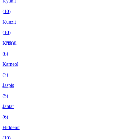
Kyanit
(10)
Kunzit
(10)
Křišťál
(6)
Karneol
(7)
Jaspis
(5)
Jantar
(6)
Hiddenit
(10)