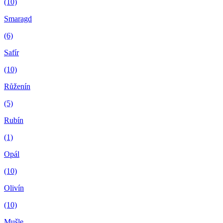
(10)
Smaragd
(6)
Safír
(10)
Růženín
(5)
Rubín
(1)
Opál
(10)
Olivín
(10)
Mušle