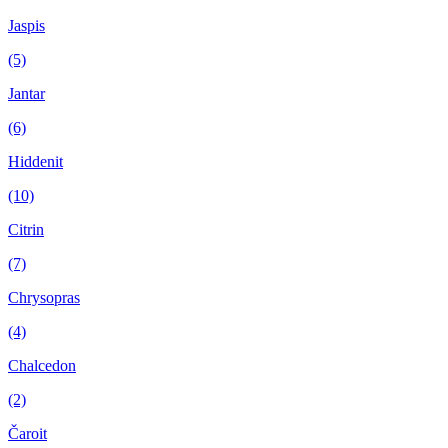
Jaspis
(5)
Jantar
(6)
Hiddenit
(10)
Citrin
(7)
Chrysopras
(4)
Chalcedon
(2)
Čaroit