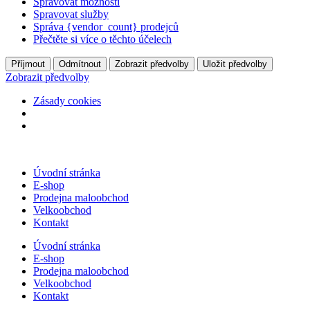
Spravovat možnosti
Spravovat služby
Správa {vendor_count} prodejců
Přečtěte si více o těchto účelech
Příjmout
Odmítnout
Zobrazit předvolby
Uložit předvolby
Zobrazit předvolby
Zásady cookies
Přejít
k
Úvodní stránka
obsahu
E-shop
Prodejna maloobchod
Velkoobchod
Kontakt
Úvodní stránka
E-shop
Prodejna maloobchod
Velkoobchod
Kontakt