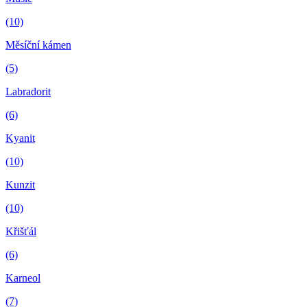
(10)
Měsíční kámen
(5)
Labradorit
(6)
Kyanit
(10)
Kunzit
(10)
Křišťál
(6)
Karneol
(7)