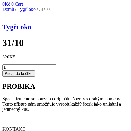
0
Kč
0
Cart
Domů
/
Tygří oko
/ 31/10
Tygří oko
31/10
320
Kč
31/10
množství
Přidat do košíku
PROBIKA
Specializujeme se pouze na originální šperky s drahými kameny.
Tento přístup nám umožňuje vyrobit každý šperk jako unikátní a
jedinečný kus.
KONTAKT