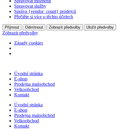
Spravovat možnosti
Spravovat služby
Správa {vendor_count} prodejců
Přečtěte si více o těchto účelech
Příjmout
Odmítnout
Zobrazit předvolby
Uložit předvolby
Zobrazit předvolby
Zásady cookies
Přejít
k
Úvodní stránka
obsahu
E-shop
Prodejna maloobchod
Velkoobchod
Kontakt
Úvodní stránka
E-shop
Prodejna maloobchod
Velkoobchod
Kontakt