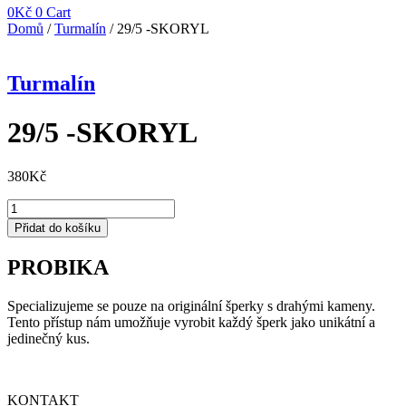
0
Kč
0
Cart
Domů
/
Turmalín
/ 29/5 -SKORYL
Turmalín
29/5 -SKORYL
380
Kč
29/5
-
Přidat do košíku
SKORYL
množství
PROBIKA
Specializujeme se pouze na originální šperky s drahými kameny.
Tento přístup nám umožňuje vyrobit každý šperk jako unikátní a
jedinečný kus.
KONTAKT