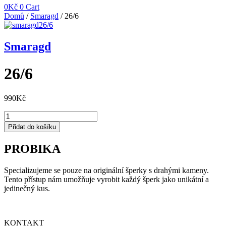
0
Kč
0
Cart
Domů
/
Smaragd
/ 26/6
Smaragd
26/6
990
Kč
26/6
množství
Přidat do košíku
PROBIKA
Specializujeme se pouze na originální šperky s drahými kameny.
Tento přístup nám umožňuje vyrobit každý šperk jako unikátní a
jedinečný kus.
KONTAKT