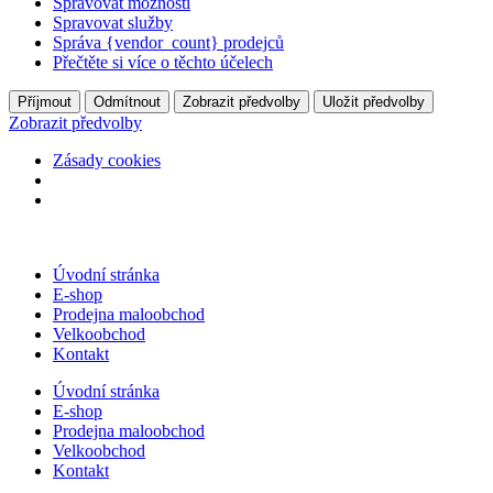
Spravovat možnosti
Spravovat služby
Správa {vendor_count} prodejců
Přečtěte si více o těchto účelech
Příjmout
Odmítnout
Zobrazit předvolby
Uložit předvolby
Zobrazit předvolby
Zásady cookies
Přejít
k
Úvodní stránka
obsahu
E-shop
Prodejna maloobchod
Velkoobchod
Kontakt
Úvodní stránka
E-shop
Prodejna maloobchod
Velkoobchod
Kontakt