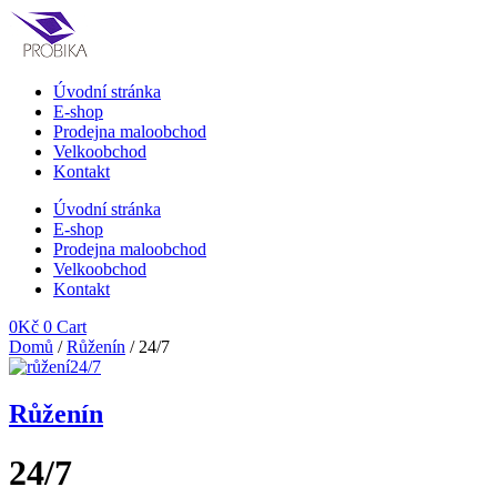
Přejít
k
obsahu
Úvodní stránka
E-shop
Prodejna maloobchod
Velkoobchod
Kontakt
Úvodní stránka
E-shop
Prodejna maloobchod
Velkoobchod
Kontakt
0
Kč
0
Cart
Domů
/
Růženín
/ 24/7
Růženín
24/7