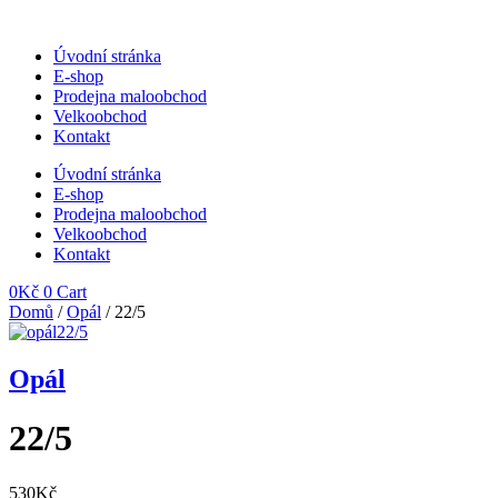
Přejít
k
Úvodní stránka
obsahu
E-shop
Prodejna maloobchod
Velkoobchod
Kontakt
Úvodní stránka
E-shop
Prodejna maloobchod
Velkoobchod
Kontakt
0
Kč
0
Cart
Domů
/
Opál
/ 22/5
Opál
22/5
530
Kč