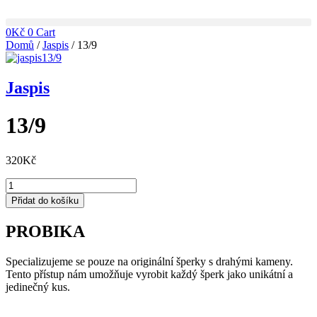
Přejít
k
0
Kč
0
Cart
obsahu
Domů
/
Jaspis
/ 13/9
Jaspis
13/9
320
Kč
13/9
množství
Přidat do košíku
PROBIKA
Specializujeme se pouze na originální šperky s drahými kameny.
Tento přístup nám umožňuje vyrobit každý šperk jako unikátní a
jedinečný kus.